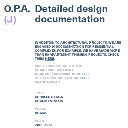
O.P.A.
Detailed design 
(J)
documentation
IN ADDITION TO ARCHITECTURAL PROJECTS, WE ARE 
ENGAGED IN DOCUMENTATION FOR RESIDENTIAL 
COMPLEXES. FOR EXAMPLE, WE HAVE MADE MORE 
THAN 50 APARTMENT FINISHING PROJECTS. CHECK 
THEM 
HERE
.
MORE 
THAN 50 PROJECTS AT 
PROKSHINO ⁷, ISPANSKIE 
KVARTALI ⁴, ISPANSKIE KVARTALI 
2 ¹², BELIE NOCHI ¹⁰, YUZHNIE SADI ¹⁶, 
SKANDINAVIA ¹⁴
TYPE
DETAILED DESIGN 
DOCUMENTATION
PLACE
RUSSIA
YEAR
2017–2023